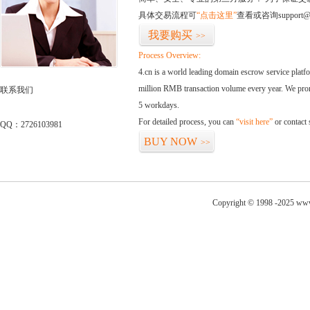
具体交易流程可
“点击这里”
查看或咨询support@
我要购买
>>
Process Overview:
4.cn is a world leading domain escrow service plat
million RMB transaction volume every year. We promi
联系我们
5 workdays.
For detailed process, you can
“visit here”
or contact
QQ：2726103981
BUY NOW
>>
Copyright © 1998 -2025 www