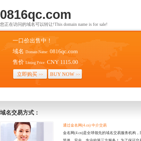
0816qc.com
您正在访问的域名可以转让!This domain name is for sale!
一口价出售中！
域名
0816qc.com
Domain Name:
售价
CNY 1115.00
Listing Price:
立即购买
BUY NOW
>>
>>
域名交易方式：
通过金名网(4.cn) 中介交易
金名网(4.cn)是全球领先的域名交易服务机
简单、安全、专业的第三方服务！ 为了保证交